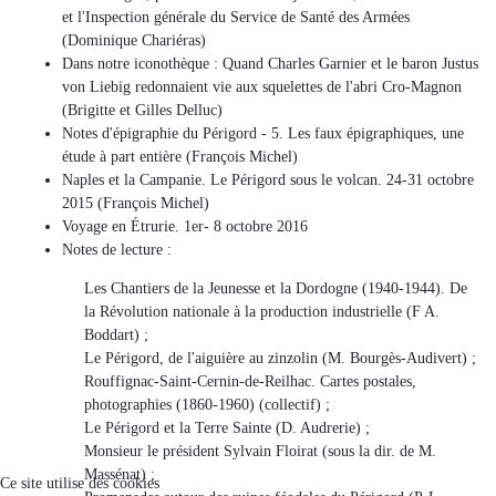
et l'Inspection générale du Service de Santé des Armées
(Dominique Chariéras)
Dans notre iconothèque : Quand Charles Garnier et le baron Justus
von Liebig redonnaient vie aux squelettes de l'abri Cro-Magnon
(Brigitte et Gilles Delluc)
Notes d'épigraphie du Périgord - 5. Les faux épigraphiques, une
étude à part entière (François Michel)
Naples et la Campanie. Le Périgord sous le volcan. 24-31 octobre
2015 (François Michel)
Voyage en Étrurie. 1er- 8 octobre 2016
Notes de lecture :
Les Chantiers de la Jeunesse et la Dordogne (1940-1944). De
la Révolution nationale à la production industrielle (F A.
Boddart) ;
Le Périgord, de l'aiguière au zinzolin (M. Bourgès-Audivert) ;
Rouffignac-Saint-Cernin-de-Reilhac. Cartes postales,
photographies (1860-1960) (collectif) ;
Le Périgord et la Terre Sainte (D. Audrerie) ;
Monsieur le président Sylvain Floirat (sous la dir. de M.
Massénat) ;
Ce site utilise des cookies