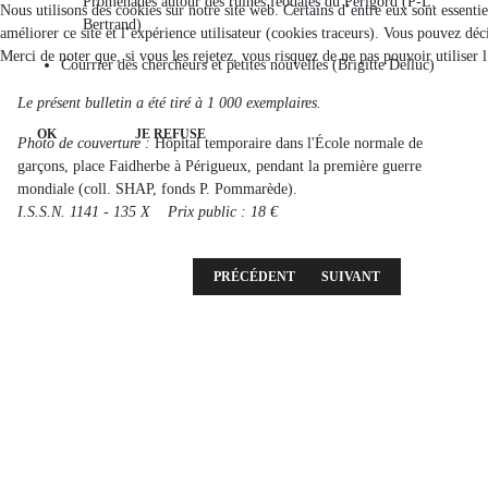
Promenades autour des ruines féodales du Périgord (P-L.
Nous utilisons des cookies sur notre site web. Certains d’entre eux sont essenti
Bertrand)
améliorer ce site et l’expérience utilisateur (cookies traceurs). Vous pouvez d
Merci de noter que, si vous les rejetez, vous risquez de ne pas pouvoir utiliser 
Courrier des chercheurs et petites nouvelles (Brigitte Delluc)
Le présent bulletin a été tiré à 1 000 exemplaires.
OK
JE REFUSE
Photo de couverture :
Hôpital temporaire dans l'École normale de
garçons, place Faidherbe à Périgueux, pendant la première guerre
mondiale (coll. SHAP, fonds P. Pommarède).
I.S.S.N. 1141 - 135 X Prix public : 18 €
ARTICLE PRÉCÉDENT : 2016 - 2E LIVRAISO
ARTICLE SUIVANT : 2015 
PRÉCÉDENT
SUIVANT