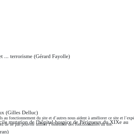
t ... terrorisme (Gérard Fayolle)
ux (Gilles Delluc)
els au fonctionnement du site et d’autres nous aident à améliorer ce site et l’e
cile mutation de l'hôpital-hospice de Périgueux du XIXe au
ez de ne pas pouvoir utiliser l’ensemble des fonctionnalités du site.
ran)