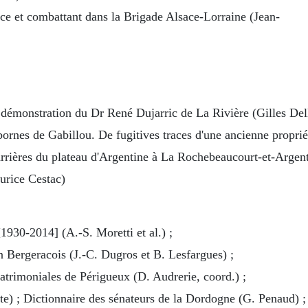
ce et combattant dans la Brigade Alsace-Lorraine (Jean-
démonstration du Dr René Dujarric de La Rivière (Gilles Del
bornes de Gabillou. De fugitives traces d'une ancienne propri
arrières du plateau d'Argentine à La Rochebeaucourt-et-Argen
urice Cestac)
930-2014] (A.-S. Moretti et al.) ;
en Bergeracois (J.-C. Dugros et B. Lesfargues) ;
trimoniales de Périgueux (D. Audrerie, coord.) ;
ute) ; Dictionnaire des sénateurs de la Dordogne (G. Penaud) ;