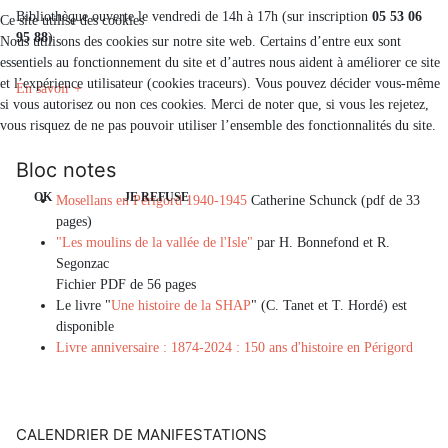
Bibliothèque ouverte le vendredi de 14h à 17h (sur inscription
05 53 06
Ce site utilise des cookies
95 88
)
Nous utilisons des cookies sur notre site web. Certains d’entre eux sont
essentiels au fonctionnement du site et d’autres nous aident à améliorer ce site
et l’expérience utilisateur (cookies traceurs). Vous pouvez décider vous-même
En savoir +
si vous autorisez ou non ces cookies. Merci de noter que, si vous les rejetez,
vous risquez de ne pas pouvoir utiliser l’ensemble des fonctionnalités du site.
Bloc notes
OK
JE REFUSE
Mosellans en Périgord 1940-1945
Catherine Schunck (pdf de 33
pages)
"Les moulins de la vallée de l'Isle"
par H. Bonnefond et R.
Segonzac
Fichier PDF de 56 pages
Le livre "
Une histoire de la SHAP
" (C. Tanet et T. Hordé) est
disponible
Livre anniversaire : 1874-2024 : 150 ans d'histoire en Périgord
CALENDRIER DE MANIFESTATIONS