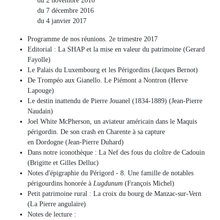
du 2 novembre 2016
du 7 décembre 2016
du 4 janvier 2017
Programme de nos réunions. 2e trimestre 2017
Editorial : La SHAP et la mise en valeur du patrimoine (Gerard
Fayolle)
Le Palais du Luxembourg et les Périgordins (Jacques Bernot)
De Trompéo aux Gianello. Le Piémont a Nontron (Herve
Lapouge)
Le destin inattendu de Pierre Jouanel (1834-1889) (Jean-Pierre
Naudain)
Joel White McPherson, un aviateur américain dans le Maquis
périgordin. De son crash en Charente à sa capture
en Dordogne (Jean-Pierre Duhard)
Dans notre iconothèque : La Nef des fous du cloître de Cadouin
(Brigitte et Gilles Delluc)
Notes d'épigraphie du Périgord - 8. Une famille de notables
périgourdins honorée à
Lugdunum
(François Michel)
Petit patrimoine rural : La croix du bourg de Manzac-sur-Vern
(La Pierre angulaire)
Notes de lecture :