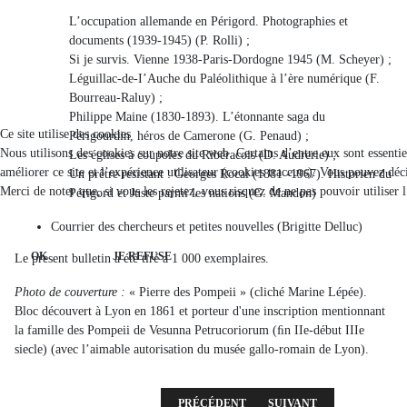
L’occupation allemande en Périgord. Photographies et
documents (1939-1945) (P. Rolli) ;
Si je survis. Vienne 1938-Paris-Dordogne 1945 (M. Scheyer) ;
Léguillac-de-I’Auche du Paléolithique à l’ère numérique (F.
Bourreau-Raluy) ;
Philippe Maine (1830-1893). L’étonnante saga du
Ce site utilise des cookies
Périgourdin, héros de Camerone (G. Penaud) ;
Nous utilisons des cookies sur notre site web. Certains d’entre eux sont essenti
Les églises à coupoles du Ribéracois (D. Audrerie) ;
améliorer ce site et l’expérience utilisateur (cookies traceurs). Vous pouvez d
Un prêtre resistant : Georges Rocal (1881 -1967). Historien du
Merci de noter que, si vous les rejetez, vous risquez de ne pas pouvoir utiliser 
Périgord et Juste parmi les nations (G. Mandon)
Courrier des chercheurs et petites nouvelles (Brigitte Delluc)
OK
JE REFUSE
Le present bulletin a été tiré a 1 000 exemplaires.
Photo de couverture :
« Pierre des Pompeii » (cliché Marine Lépée).
Bloc découvert à Lyon en 1861 et porteur d'une inscription mentionnant
la famille des Pompeii de Vesunna Petrucoriorum (ﬁn IIe-début IIIe
siecle) (avec l’aimable autorisation du musée gallo-romain de Lyon).
ARTICLE PRÉCÉDENT : 2017 - 2E LIVRAISO
ARTICLE SUIVANT : 2016 
PRÉCÉDENT
SUIVANT