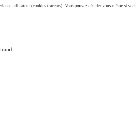
xpérience utilisateur (cookies traceurs). Vous pouvez décider vous-même si vous
rtrand
REDI 2 NOVEMBRE 2022
NION DU MERCREDI 7 SEPTEMBRE 2022