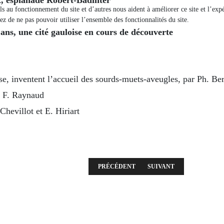
els au fonctionnement du site et d’autres nous aident à améliorer ce site et l’e
ez de ne pas pouvoir utiliser l’ensemble des fonctionnalités du site.
ans, une cité gauloise en cours de découverte
se, inventent l’accueil des sourds-muets-aveugles, par Ph. Be
r F. Raynaud
Chevillot et E. Hiriart
ARTICLE PRÉCÉDENT : RÉUNION DU MERC
ARTICLE SUIVANT : RÉU
PRÉCÉDENT
SUIVANT