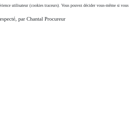
xpérience utilisateur (cookies traceurs). Vous pouvez décider vous-même si vous
respecté, par Chantal Procureur
REDI 7 SEPTEMBRE 2022
ION DU MERCREDI 6 JUILLET 2022