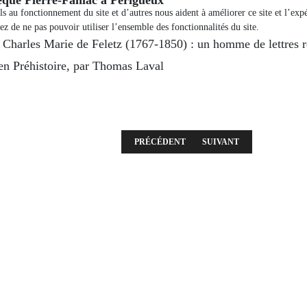
els au fonctionnement du site et d’autres nous aident à améliorer ce site et l’e
ez de ne pas pouvoir utiliser l’ensemble des fonctionnalités du site.
de Charles Marie de Feletz (1767-1850) : un homme de lettres 
 en Préhistoire, par Thomas Laval
ARTICLE PRÉCÉDENT : RÉUNION DU MERC
ARTICLE SUIVANT : RÉUN
PRÉCÉDENT
SUIVANT