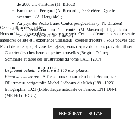
de 2000 ans d'histoire (M. Balout) ;
Fantômes du Périgord (A. Bernard) ; 4000 élèves. Quelle
aventure ! (A. Herguido) ;
Au pays des Pêche-Lune. Contes périgourdins (J.-N. Biraben) ;
Ce site utilise des cookies
Si CherveixCubas nous était conté ! (M. Massénat) ; Légende du
Nous utilisons des cookies sur notre site web. Certains d’entre eux sont essenti
Tour en Périgord (J.-M. Linfort)
améliorer ce site et l’expérience utilisateur (cookies traceurs). Vous pouvez d
Merci de noter que, si vous les rejetez, vous risquez de ne pas pouvoir utiliser 
Courrier des chercheurs et petites nouvelles (Brigitte Delluc)
Sommaire et table des illustrations du tome CXLI (2014)
OK
JE REFUSE
Le présent bulletin a été tiré à 1 150 exemplaires.
Photo de couverture :
Affiche Tous sur sur vélo Petit-Breton, par
l'illustrateur périgourdin Michel Liébeaux dit Mich (1881-1923),
lithographie, 1921 (Bibliothèque nationale de France, ENT DN-1
(MICH/1)-ROUL).
ARTICLE PRÉCÉDENT : 2015 - 1ÈRE LIVRA
ARTICLE SUIVANT : 2014 
PRÉCÉDENT
SUIVANT