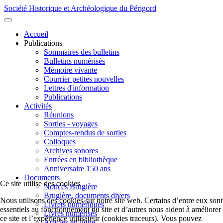
Société Historique et Archéologique du Périgord
Accueil
Publications
Sommaires des bulletins
Bulletins numérisés
Mémoire vivante
Courrier petites nouvelles
Lettres d'information
Publications
Activités
Réunions
Sorties - voyages
Comptes-rendus de sorties
Colloques
Archives sonores
Entrées en bibliothèque
Anniversaire 150 ans
Documents
Ce site utilise des cookies
Notices Brugière
Brugière, documents divers
Nous utilisons des cookies sur notre site web. Certains d’entre eux sont
Livrets numériques
essentiels au fonctionnement du site et d’autres nous aident à améliorer
Livres numérisés
ce site et l’expérience utilisateur (cookies traceurs). Vous pouvez
Articles en ligne