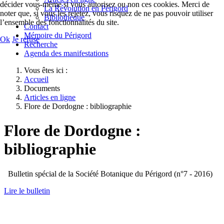
décider vous-même si vous autorisez ou non ces cookies. Merci de
La Révolution en Périgord
noter que, si vous les rejetez, vous risquez de ne pas pouvoir utiliser
Bibliothèque
l’ensemble des fonctionnalités du site.
Contact
Mémoire du Périgord
Ok
Je refuse
Recherche
Agenda des manifestations
Vous êtes ici :
Accueil
Documents
Articles en ligne
Flore de Dordogne : bibliographie
Flore de Dordogne :
bibliographie
Bulletin spécial de la Société Botanique du Périgord (n°7 - 2016)
Lire le bulletin