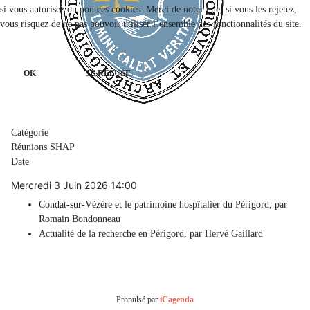
si vous autorisez ou non ces cookies. Merci de noter que, si vous les rejetez,
vous risquez de ne pas pouvoir utiliser l’ensemble des fonctionnalités du site.
OK
JE REFUSE
Catégorie
Réunions SHAP
Date
Mercredi 3 Juin 2026
14:00
Condat-sur-Vézère et le patrimoine hospîtalier du Périgord, par
Romain Bondonneau
Actualité de la recherche en Périgord, par Hervé Gaillard
Propulsé par
iCagenda