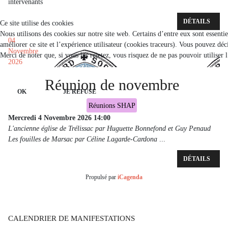
intervenants
DÉTAILS
Ce site utilise des cookies
Nous utilisons des cookies sur notre site web. Certains d’entre eux sont essenti
04
améliorer ce site et l’expérience utilisateur (cookies traceurs). Vous pouvez d
Novembre
Merci de noter que, si vous les rejetez, vous risquez de ne pas pouvoir utiliser 
2026
Réunion de novembre
OK
JE REFUSE
Réunions SHAP
Mercredi 4 Novembre 2026
14:00
L'ancienne église de Trélissac par Huguette Bonnefond et Guy Penaud
Les fouilles de Marsac par Céline Lagarde-Cardona
...
DÉTAILS
Propulsé par
iCagenda
CALENDRIER DE MANIFESTATIONS