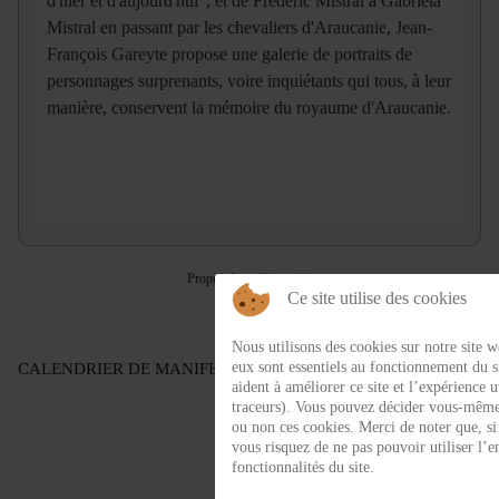
d'hier et d'aujourd'hui", et de Frédéric Mistral à Gabriela
Mistral en passant par les chevaliers d'Araucanie, Jean-
François Gareyte propose une galerie de portraits de
personnages surprenants, voire inquiétants qui tous, à leur
manière, conservent la mémoire du royaume d'Araucanie.
Propulsé par
iCagenda
Ce site utilise des cookies
Nous utilisons des cookies sur notre site w
eux sont essentiels au fonctionnement du si
CALENDRIER DE MANIFESTATIONS
aident à améliorer ce site et l’expérience u
traceurs). Vous pouvez décider vous-même 
ou non ces cookies. Merci de noter que, si 
vous risquez de ne pas pouvoir utiliser l’
fonctionnalités du site.