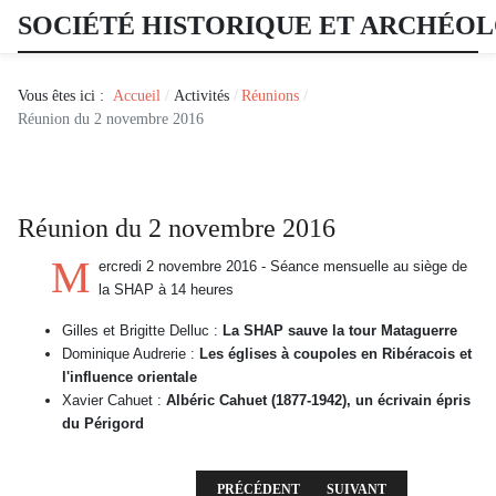
SOCIÉTÉ HISTORIQUE ET ARCHÉO
Vous êtes ici :
Accueil
Activités
Réunions
Réunion du 2 novembre 2016
Réunion du 2 novembre 2016
M
ercredi 2 novembre 2016 - Séance mensuelle au siège de
la SHAP à 14 heures
Gilles et Brigitte Delluc :
La SHAP sauve la tour Mataguerre
Dominique Audrerie :
Les églises à coupoles en Ribéracois et
l'influence orientale
Xavier Cahuet :
Albéric Cahuet (1877-1942), un écrivain épris
du Périgord
ARTICLE PRÉCÉDENT : RÉUNION DU 7 DÉC
ARTICLE SUIVANT : RÉUN
PRÉCÉDENT
SUIVANT