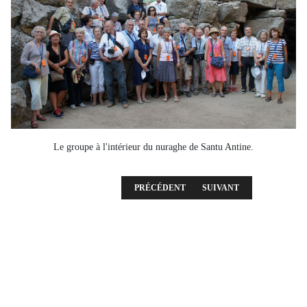
Le groupe à l'intérieur du nuraghe de Santu Antine.
ARTICLE PRÉCÉDENT : PHOTOS DE LA SORT
ARTICLE SUIVANT : VALL
PRÉCÉDENT
SUIVANT