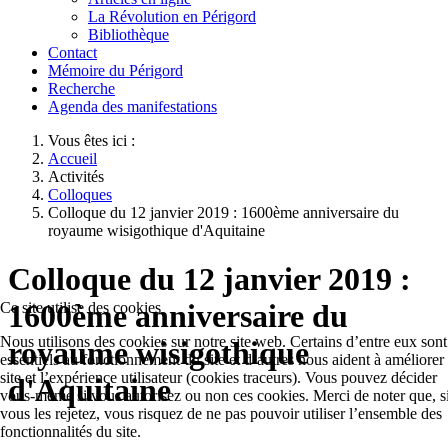
La Révolution en Périgord
Bibliothèque
Contact
Mémoire du Périgord
Recherche
Agenda des manifestations
Vous êtes ici :
Accueil
Activités
Colloques
Colloque du 12 janvier 2019 : 1600ème anniversaire du
royaume wisigothique d'Aquitaine
Colloque du 12 janvier 2019 :
1600ème anniversaire du
Ce site utilise des cookies
Nous utilisons des cookies sur notre site web. Certains d’entre eux sont
royaume wisigothique
essentiels au fonctionnement du site et d’autres nous aident à améliorer
site et l’expérience utilisateur (cookies traceurs). Vous pouvez décider
d'Aquitaine
vous-même si vous autorisez ou non ces cookies. Merci de noter que, s
vous les rejetez, vous risquez de ne pas pouvoir utiliser l’ensemble des
fonctionnalités du site.